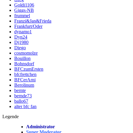
Goldi1106
Giggs-NB
frummel
Franzi&Jan&Frieda
Frankfurt/Oder
dynamo1
Dyn24
Dj1980
Diego
cosmomolze
Bouillon
Bohnsdorf
BFCzumErsten
bfcfrettchen
BFCerArni
Berolinum
bernte
bernde73
ballo67
alter bfc fan
Legende
Administrator
Super Moderator