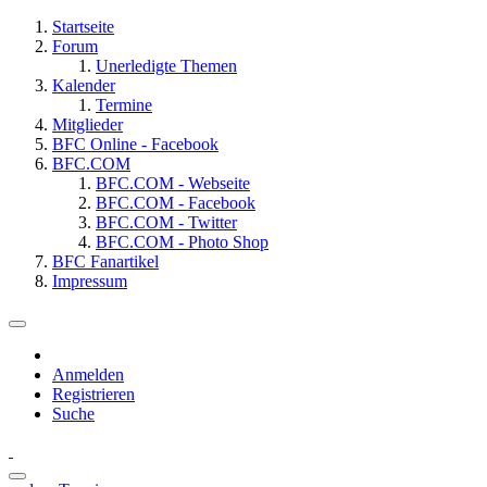
Startseite
Forum
Unerledigte Themen
Kalender
Termine
Mitglieder
BFC Online - Facebook
BFC.COM
BFC.COM - Webseite
BFC.COM - Facebook
BFC.COM - Twitter
BFC.COM - Photo Shop
BFC Fanartikel
Impressum
Anmelden
Registrieren
Suche