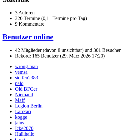
3 Autoren
320 Termine (0,11 Termine pro Tag)
9 Kommentare
Benutzer online
42 Mitglieder (davon 8 unsichtbar) und 301 Besucher
Rekord: 165 Benutzer (
29. März 2026 17:20
)
wrong-man
vemsa
steffen2383
palo
Old BFCer
Niemand
Maff
Legion Berlin
LariFari
kogge
jains
Icke2070
Hallihallo
Greg