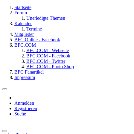
Startseite
Forum
Unerledigte Themen
Kalender
Termine
Mitglieder
BFC Online - Facebook
BFC.COM
BFC.COM - Webseite
BFC.COM - Facebook
BFC.COM - Twitter
BFC.COM - Photo Shop
BFC Fanartikel
Impressum
Anmelden
Registrieren
Suche