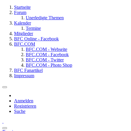
Startseite
Forum
Unerledigte Themen
Kalender
Termine
Mitglieder
BFC Online - Facebook
BFC.COM
BFC.COM - Webseite
BFC.COM - Facebook
BFC.COM - Twitter
BFC.COM - Photo Shop
BFC Fanartikel
Impressum
Anmelden
Registrieren
Suche