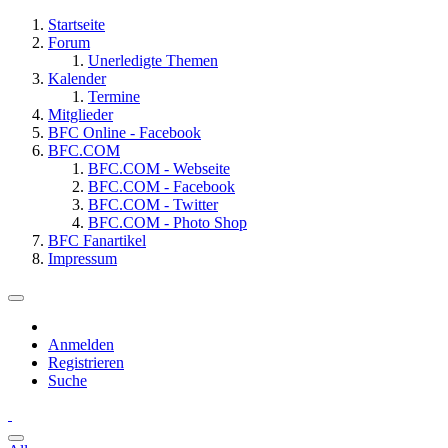
Startseite
Forum
Unerledigte Themen
Kalender
Termine
Mitglieder
BFC Online - Facebook
BFC.COM
BFC.COM - Webseite
BFC.COM - Facebook
BFC.COM - Twitter
BFC.COM - Photo Shop
BFC Fanartikel
Impressum
Anmelden
Registrieren
Suche