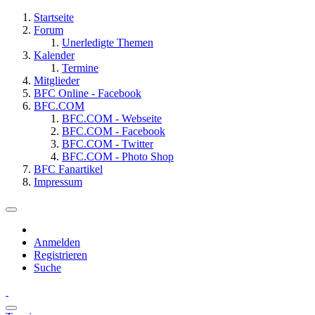
Startseite
Forum
Unerledigte Themen
Kalender
Termine
Mitglieder
BFC Online - Facebook
BFC.COM
BFC.COM - Webseite
BFC.COM - Facebook
BFC.COM - Twitter
BFC.COM - Photo Shop
BFC Fanartikel
Impressum
Anmelden
Registrieren
Suche