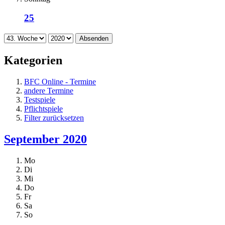
25
Absenden
Kategorien
BFC Online - Termine
andere Termine
Testspiele
Pflichtspiele
Filter zurücksetzen
September 2020
Mo
Di
Mi
Do
Fr
Sa
So