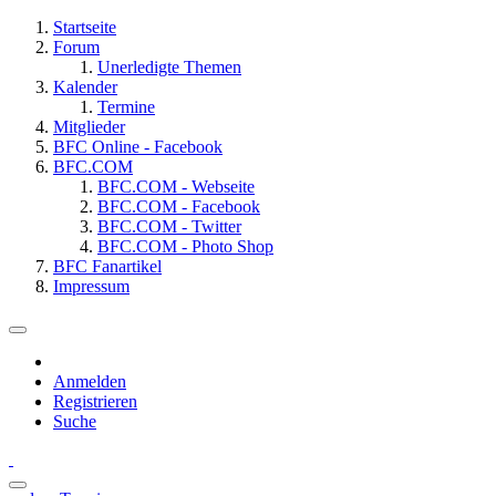
Startseite
Forum
Unerledigte Themen
Kalender
Termine
Mitglieder
BFC Online - Facebook
BFC.COM
BFC.COM - Webseite
BFC.COM - Facebook
BFC.COM - Twitter
BFC.COM - Photo Shop
BFC Fanartikel
Impressum
Anmelden
Registrieren
Suche