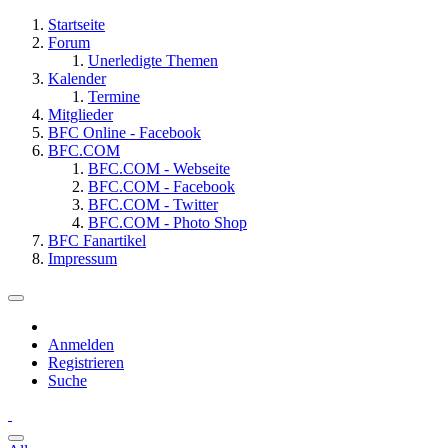
Startseite
Forum
Unerledigte Themen
Kalender
Termine
Mitglieder
BFC Online - Facebook
BFC.COM
BFC.COM - Webseite
BFC.COM - Facebook
BFC.COM - Twitter
BFC.COM - Photo Shop
BFC Fanartikel
Impressum
Anmelden
Registrieren
Suche