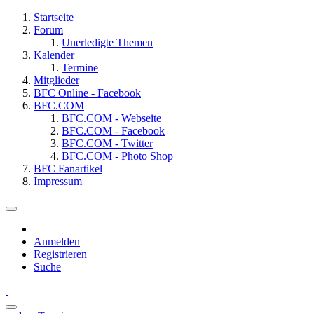
Startseite
Forum
Unerledigte Themen
Kalender
Termine
Mitglieder
BFC Online - Facebook
BFC.COM
BFC.COM - Webseite
BFC.COM - Facebook
BFC.COM - Twitter
BFC.COM - Photo Shop
BFC Fanartikel
Impressum
Anmelden
Registrieren
Suche