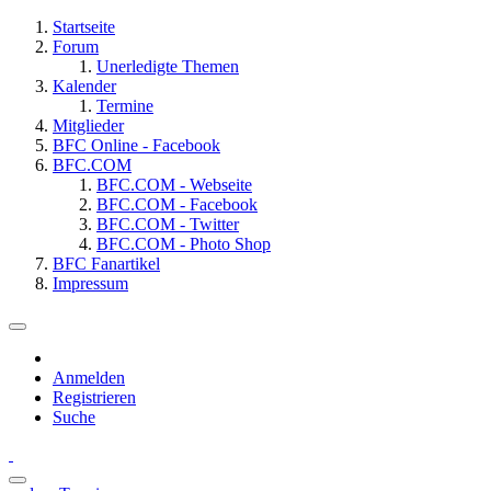
Startseite
Forum
Unerledigte Themen
Kalender
Termine
Mitglieder
BFC Online - Facebook
BFC.COM
BFC.COM - Webseite
BFC.COM - Facebook
BFC.COM - Twitter
BFC.COM - Photo Shop
BFC Fanartikel
Impressum
Anmelden
Registrieren
Suche