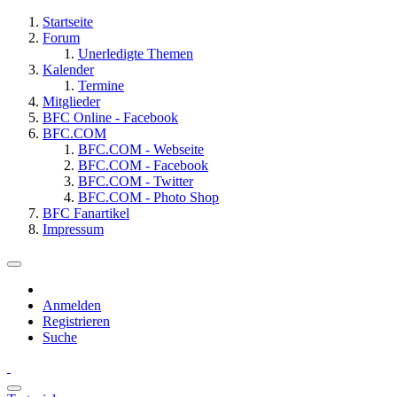
Startseite
Forum
Unerledigte Themen
Kalender
Termine
Mitglieder
BFC Online - Facebook
BFC.COM
BFC.COM - Webseite
BFC.COM - Facebook
BFC.COM - Twitter
BFC.COM - Photo Shop
BFC Fanartikel
Impressum
Anmelden
Registrieren
Suche