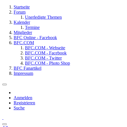
Startseite
Forum
Unerledigte Themen
Kalender
Termine
Mitglieder
BFC Online - Facebook
BFC.COM
BFC.COM - Webseite
BFC.COM - Facebook
BFC.COM - Twitter
BFC.COM - Photo Shop
BFC Fanartikel
Impressum
Anmelden
Registrieren
Suche