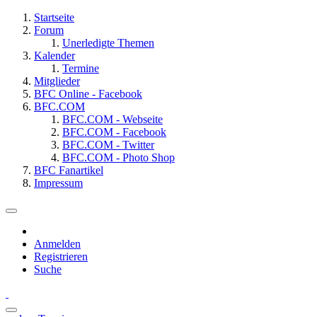
Startseite
Forum
Unerledigte Themen
Kalender
Termine
Mitglieder
BFC Online - Facebook
BFC.COM
BFC.COM - Webseite
BFC.COM - Facebook
BFC.COM - Twitter
BFC.COM - Photo Shop
BFC Fanartikel
Impressum
Anmelden
Registrieren
Suche