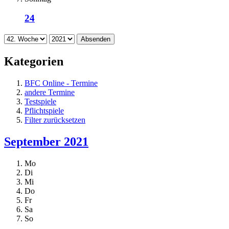
24
Absenden
Kategorien
BFC Online - Termine
andere Termine
Testspiele
Pflichtspiele
Filter zurücksetzen
September 2021
Mo
Di
Mi
Do
Fr
Sa
So