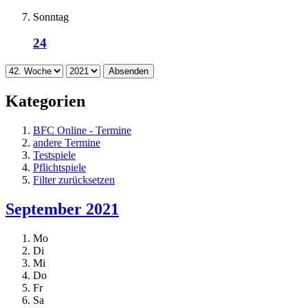
Sonntag
24
Absenden
Kategorien
BFC Online - Termine
andere Termine
Testspiele
Pflichtspiele
Filter zurücksetzen
September 2021
Mo
Di
Mi
Do
Fr
Sa