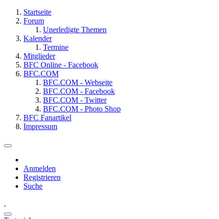
Startseite
Forum
Unerledigte Themen
Kalender
Termine
Mitglieder
BFC Online - Facebook
BFC.COM
BFC.COM - Webseite
BFC.COM - Facebook
BFC.COM - Twitter
BFC.COM - Photo Shop
BFC Fanartikel
Impressum
Anmelden
Registrieren
Suche