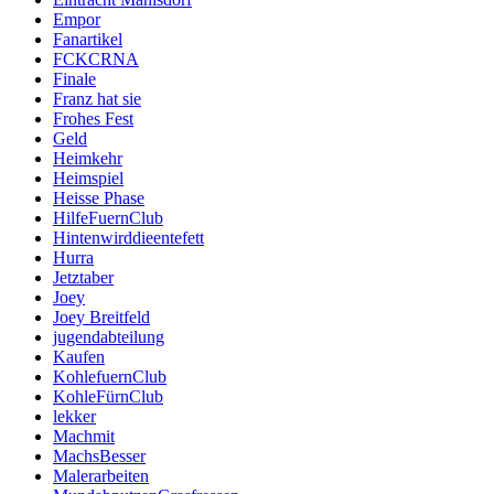
Empor
Fanartikel
FCKCRNA
Finale
Franz hat sie
Frohes Fest
Geld
Heimkehr
Heimspiel
Heisse Phase
HilfeFuernClub
Hintenwirddieentefett
Hurra
Jetztaber
Joey
Joey Breitfeld
jugendabteilung
Kaufen
KohlefuernClub
KohleFürnClub
lekker
Machmit
MachsBesser
Malerarbeiten