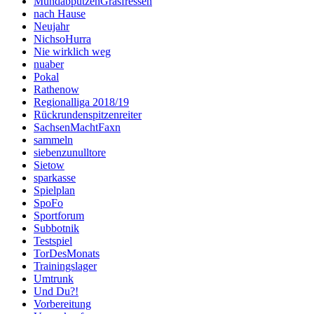
MundabputzenGrasfressen
nach Hause
Neujahr
NichsoHurra
Nie wirklich weg
nuaber
Pokal
Rathenow
Regionalliga 2018/19
Rückrundenspitzenreiter
SachsenMachtFaxn
sammeln
siebenzunulltore
Sietow
sparkasse
Spielplan
SpoFo
Sportforum
Subbotnik
Testspiel
TorDesMonats
Trainingslager
Umtrunk
Und Du?!
Vorbereitung