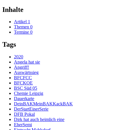
Inhalte
Artikel
1
Themen
0
Termine
0
Tags
2020
Angela hat sie
Angriff!
Auswärtssieg
BFCFCC
BFCKOE
BSC Süd 05
Chemie Leipzig
Dauerkarte
DeinBAKMeinBAKKackBAK
DerStartEinerSerie
DFB Pokal
Dirk hat auch heimlich eine
EherSemi
Eintracht Mahlsdorf