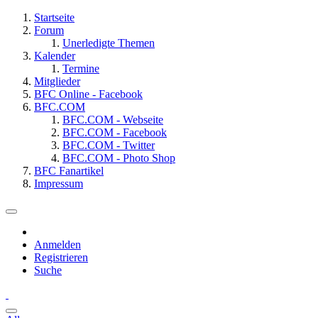
Startseite
Forum
Unerledigte Themen
Kalender
Termine
Mitglieder
BFC Online - Facebook
BFC.COM
BFC.COM - Webseite
BFC.COM - Facebook
BFC.COM - Twitter
BFC.COM - Photo Shop
BFC Fanartikel
Impressum
Anmelden
Registrieren
Suche