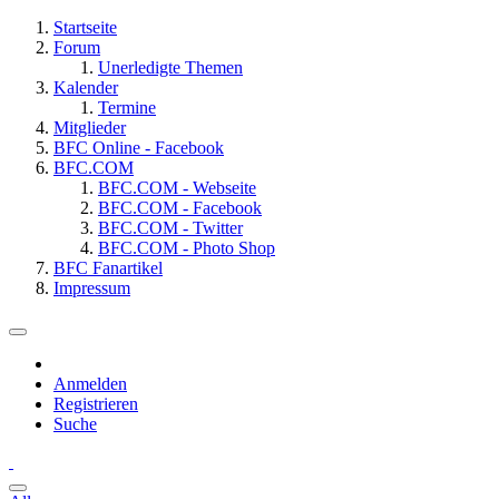
Startseite
Forum
Unerledigte Themen
Kalender
Termine
Mitglieder
BFC Online - Facebook
BFC.COM
BFC.COM - Webseite
BFC.COM - Facebook
BFC.COM - Twitter
BFC.COM - Photo Shop
BFC Fanartikel
Impressum
Anmelden
Registrieren
Suche