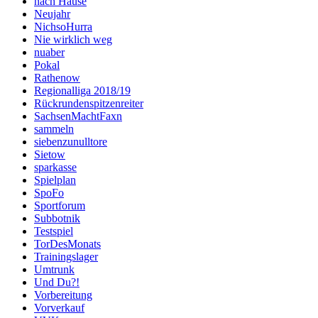
nach Hause
Neujahr
NichsoHurra
Nie wirklich weg
nuaber
Pokal
Rathenow
Regionalliga 2018/19
Rückrundenspitzenreiter
SachsenMachtFaxn
sammeln
siebenzunulltore
Sietow
sparkasse
Spielplan
SpoFo
Sportforum
Subbotnik
Testspiel
TorDesMonats
Trainingslager
Umtrunk
Und Du?!
Vorbereitung
Vorverkauf