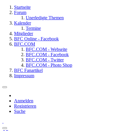
Startseite
Forum
Unerledigte Themen
Kalender
Termine
Mitglieder
BFC Online - Facebook
BFC.COM
BFC.COM - Webseite
BFC.COM - Facebook
BFC.COM - Twitter
BFC.COM - Photo Shop
BFC Fanartikel
Impressum
Anmelden
Registrieren
Suche