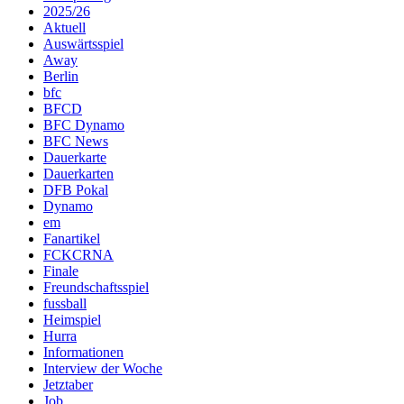
2025/26
Aktuell
Auswärtsspiel
Away
Berlin
bfc
BFCD
BFC Dynamo
BFC News
Dauerkarte
Dauerkarten
DFB Pokal
Dynamo
em
Fanartikel
FCKCRNA
Finale
Freundschaftsspiel
fussball
Heimspiel
Hurra
Informationen
Interview der Woche
Jetztaber
Job