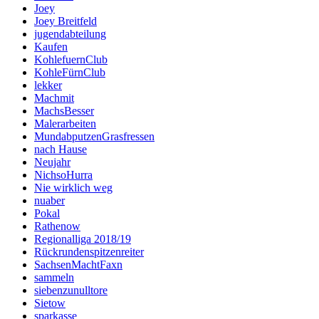
Joey
Joey Breitfeld
jugendabteilung
Kaufen
KohlefuernClub
KohleFürnClub
lekker
Machmit
MachsBesser
Malerarbeiten
MundabputzenGrasfressen
nach Hause
Neujahr
NichsoHurra
Nie wirklich weg
nuaber
Pokal
Rathenow
Regionalliga 2018/19
Rückrundenspitzenreiter
SachsenMachtFaxn
sammeln
siebenzunulltore
Sietow
sparkasse