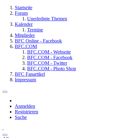
Startseite
Forum
Unerledigte Themen
Kalender
Termine
Mitglieder
BFC Online - Facebook
BFC.COM
BFC.COM - Webseite
BFC.COM - Facebook
BFC.COM - Twitter
BFC.COM - Photo Shop
BFC Fanartikel
Impressum
Anmelden
Registrieren
Suche