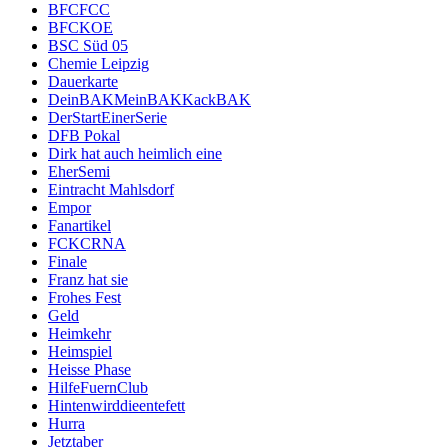
BFCFCC
BFCKOE
BSC Süd 05
Chemie Leipzig
Dauerkarte
DeinBAKMeinBAKKackBAK
DerStartEinerSerie
DFB Pokal
Dirk hat auch heimlich eine
EherSemi
Eintracht Mahlsdorf
Empor
Fanartikel
FCKCRNA
Finale
Franz hat sie
Frohes Fest
Geld
Heimkehr
Heimspiel
Heisse Phase
HilfeFuernClub
Hintenwirddieentefett
Hurra
Jetztaber