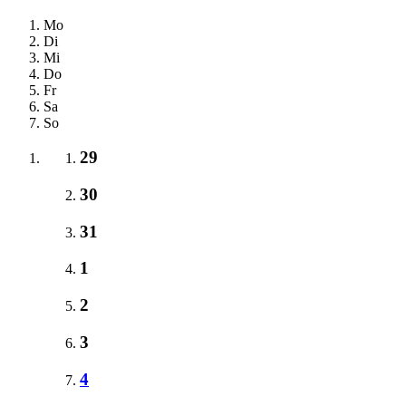
Mo
Di
Mi
Do
Fr
Sa
So
29
30
31
1
2
3
4