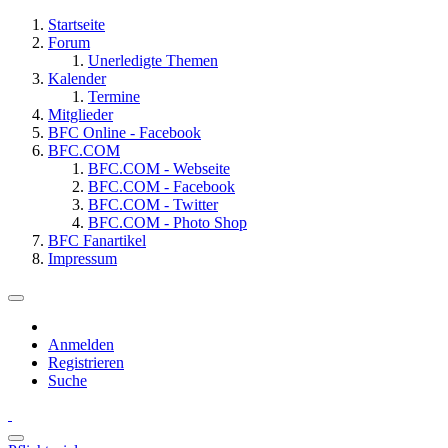
Startseite
Forum
Unerledigte Themen
Kalender
Termine
Mitglieder
BFC Online - Facebook
BFC.COM
BFC.COM - Webseite
BFC.COM - Facebook
BFC.COM - Twitter
BFC.COM - Photo Shop
BFC Fanartikel
Impressum
Anmelden
Registrieren
Suche