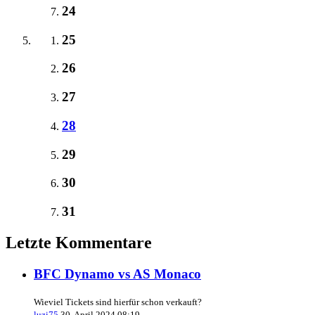
24
25
26
27
28
29
30
31
Letzte Kommentare
BFC Dynamo vs AS Monaco
Wieviel Tickets sind hierfür schon verkauft?
luzi75
30. April 2024 08:19