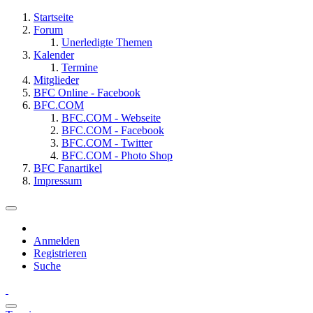
Startseite
Forum
Unerledigte Themen
Kalender
Termine
Mitglieder
BFC Online - Facebook
BFC.COM
BFC.COM - Webseite
BFC.COM - Facebook
BFC.COM - Twitter
BFC.COM - Photo Shop
BFC Fanartikel
Impressum
Anmelden
Registrieren
Suche