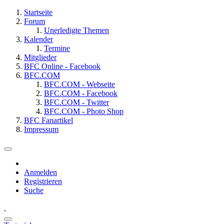
Startseite
Forum
Unerledigte Themen
Kalender
Termine
Mitglieder
BFC Online - Facebook
BFC.COM
BFC.COM - Webseite
BFC.COM - Facebook
BFC.COM - Twitter
BFC.COM - Photo Shop
BFC Fanartikel
Impressum
Anmelden
Registrieren
Suche