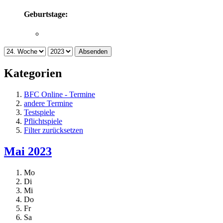
Geburtstage:
Absenden
Kategorien
BFC Online - Termine
andere Termine
Testspiele
Pflichtspiele
Filter zurücksetzen
Mai 2023
Mo
Di
Mi
Do
Fr
Sa