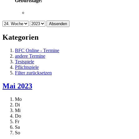
Geburtstage:
Absenden
Kategorien
BFC Online - Termine
andere Termine
Testspiele
Pflichtspiele
Filter zurücksetzen
Mai 2023
Mo
Di
Mi
Do
Fr
Sa
So