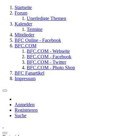
Startseite
Forum
Unerledigte Themen
Kalender
Termine
Mitglieder
BFC Online - Facebook
BFC.COM
BFC.COM - Webseite
BFC.COM - Facebook
BFC.COM - Twitter
BFC.COM - Photo Shop
BFC Fanartikel
Impressum
Anmelden
Registrieren
Suche