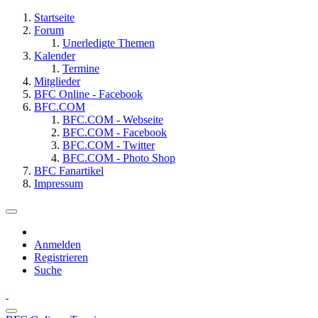
Startseite
Forum
Unerledigte Themen
Kalender
Termine
Mitglieder
BFC Online - Facebook
BFC.COM
BFC.COM - Webseite
BFC.COM - Facebook
BFC.COM - Twitter
BFC.COM - Photo Shop
BFC Fanartikel
Impressum
Anmelden
Registrieren
Suche