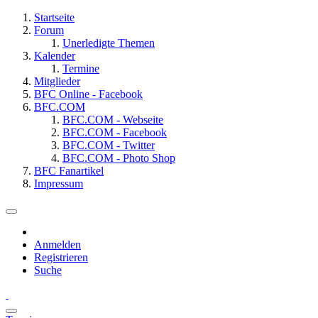
Startseite
Forum
Unerledigte Themen
Kalender
Termine
Mitglieder
BFC Online - Facebook
BFC.COM
BFC.COM - Webseite
BFC.COM - Facebook
BFC.COM - Twitter
BFC.COM - Photo Shop
BFC Fanartikel
Impressum
Anmelden
Registrieren
Suche