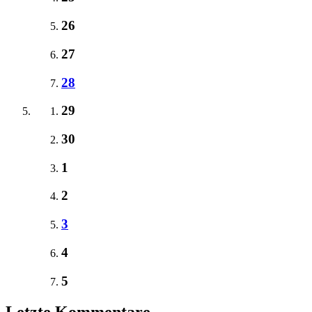
26
27
28
29
30
1
2
3
4
5
Letzte Kommentare