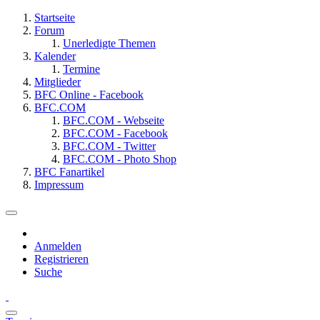
Startseite
Forum
Unerledigte Themen
Kalender
Termine
Mitglieder
BFC Online - Facebook
BFC.COM
BFC.COM - Webseite
BFC.COM - Facebook
BFC.COM - Twitter
BFC.COM - Photo Shop
BFC Fanartikel
Impressum
Anmelden
Registrieren
Suche