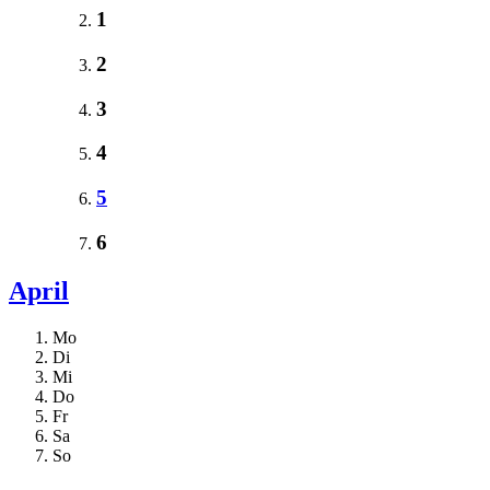
1
2
3
4
5
6
April
Mo
Di
Mi
Do
Fr
Sa
So