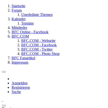
Startseite
Forum
Unerledigte Themen
Kalender
Termine
Mitglieder
BFC Online - Facebook
BFC.COM
BFC.COM - Webseite
BFC.COM - Facebook
BFC.COM - Twitter
BFC.COM - Photo Shop
BFC Fanartikel
Impressum
Anmelden
Registrieren
Suche