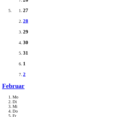
27
28
29
30
31
1
2
Februar
Mo
Di
Mi
Do
Fr