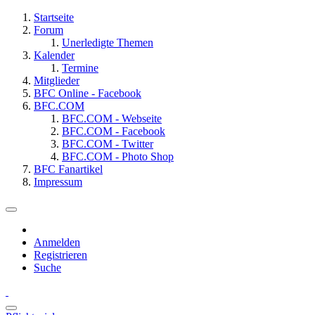
Startseite
Forum
Unerledigte Themen
Kalender
Termine
Mitglieder
BFC Online - Facebook
BFC.COM
BFC.COM - Webseite
BFC.COM - Facebook
BFC.COM - Twitter
BFC.COM - Photo Shop
BFC Fanartikel
Impressum
Anmelden
Registrieren
Suche