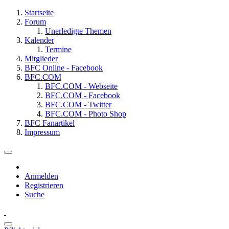
Startseite
Forum
Unerledigte Themen
Kalender
Termine
Mitglieder
BFC Online - Facebook
BFC.COM
BFC.COM - Webseite
BFC.COM - Facebook
BFC.COM - Twitter
BFC.COM - Photo Shop
BFC Fanartikel
Impressum
Anmelden
Registrieren
Suche