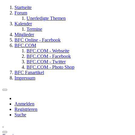
Startseite
Forum
Unerledigte Themen
Kalender
Termine
Mitglieder
BFC Online - Facebook
BFC.COM
BFC.COM - Webseite
BFC.COM - Facebook
BFC.COM - Twitter
BFC.COM - Photo Shop
BFC Fanartikel
Impressum
Anmelden
Registrieren
Suche