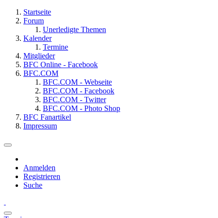
Startseite
Forum
Unerledigte Themen
Kalender
Termine
Mitglieder
BFC Online - Facebook
BFC.COM
BFC.COM - Webseite
BFC.COM - Facebook
BFC.COM - Twitter
BFC.COM - Photo Shop
BFC Fanartikel
Impressum
Anmelden
Registrieren
Suche