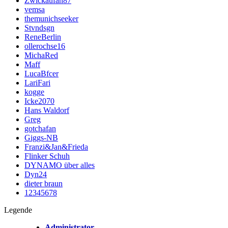
Zwickaufan87
vemsa
themunichseeker
Stvndsgn
ReneBerlin
ollerochse16
MichaRed
Maff
LucaBfcer
LariFari
kogge
Icke2070
Hans Waldorf
Greg
gotchafan
Giggs-NB
Franzi&Jan&Frieda
Flinker Schuh
DYNAMO über alles
Dyn24
dieter braun
12345678
Legende
Administrator