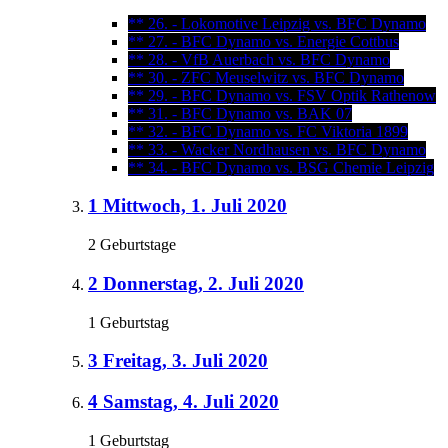
** 26. - Lokomotive Leipzig vs. BFC Dynamo
** 27. - BFC Dynamo vs. Energie Cottbus
** 28. - VfB Auerbach vs. BFC Dynamo
** 30. - ZFC Meuselwitz vs. BFC Dynamo
** 29. - BFC Dynamo vs. FSV Optik Rathenow
** 31. - BFC Dynamo vs. BAK 07
** 32. - BFC Dynamo vs. FC Viktoria 1899
** 33. - Wacker Nordhausen vs. BFC Dynamo
** 34. - BFC Dynamo vs. BSG Chemie Leipzig
1
Mittwoch, 1. Juli 2020
2 Geburtstage
2
Donnerstag, 2. Juli 2020
1 Geburtstag
3
Freitag, 3. Juli 2020
4
Samstag, 4. Juli 2020
1 Geburtstag