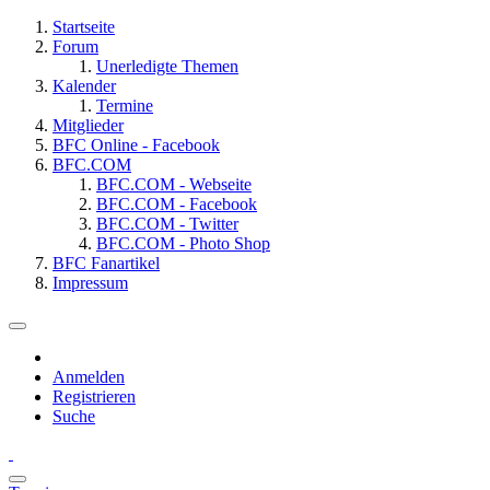
Startseite
Forum
Unerledigte Themen
Kalender
Termine
Mitglieder
BFC Online - Facebook
BFC.COM
BFC.COM - Webseite
BFC.COM - Facebook
BFC.COM - Twitter
BFC.COM - Photo Shop
BFC Fanartikel
Impressum
Anmelden
Registrieren
Suche