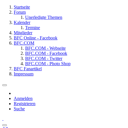
Startseite
Forum
Unerledigte Themen
Kalender
Termine
Mitglieder
BFC Online - Facebook
BFC.COM
BFC.COM - Webseite
BFC.COM - Facebook
BFC.COM - Twitter
BFC.COM - Photo Shop
BFC Fanartikel
Impressum
Anmelden
Registrieren
Suche