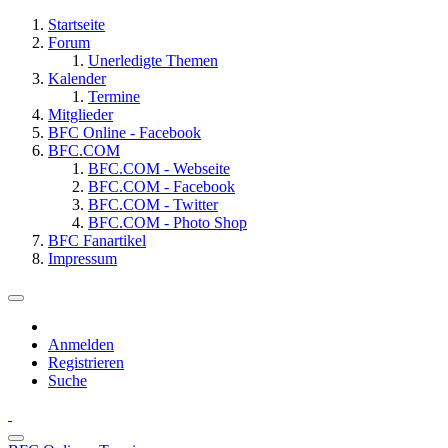
Startseite
Forum
Unerledigte Themen
Kalender
Termine
Mitglieder
BFC Online - Facebook
BFC.COM
BFC.COM - Webseite
BFC.COM - Facebook
BFC.COM - Twitter
BFC.COM - Photo Shop
BFC Fanartikel
Impressum
Anmelden
Registrieren
Suche