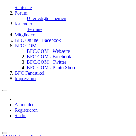
Startseite
Forum
Unerledigte Themen
Kalender
Termine
Mitglieder
BFC Online - Facebook
BFC.COM
BFC.COM - Webseite
BFC.COM - Facebook
BFC.COM - Twitter
BFC.COM - Photo Shop
BFC Fanartikel
Impressum
Anmelden
Registrieren
Suche