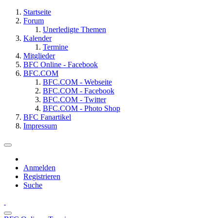
Startseite
Forum
Unerledigte Themen
Kalender
Termine
Mitglieder
BFC Online - Facebook
BFC.COM
BFC.COM - Webseite
BFC.COM - Facebook
BFC.COM - Twitter
BFC.COM - Photo Shop
BFC Fanartikel
Impressum
Anmelden
Registrieren
Suche