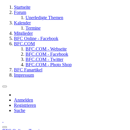
Startseite
Forum
Unerledigte Themen
Kalender
Termine
Mitglieder
BFC Online - Facebook
BFC.COM
BFC.COM - Webseite
BFC.COM - Facebook
BFC.COM - Twitter
BFC.COM - Photo Shop
BFC Fanartikel
Impressum
Anmelden
Registrieren
Suche