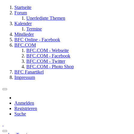
Startseite
Forum
Unerledigte Themen
Kalender
Termine
Mitglieder
BFC Online - Facebook
BFC.COM
BFC.COM - Webseite
BFC.COM - Facebook
BFC.COM - Twitter
BFC.COM - Photo Shop
BFC Fanartikel
Impressum
Anmelden
Registrieren
Suche