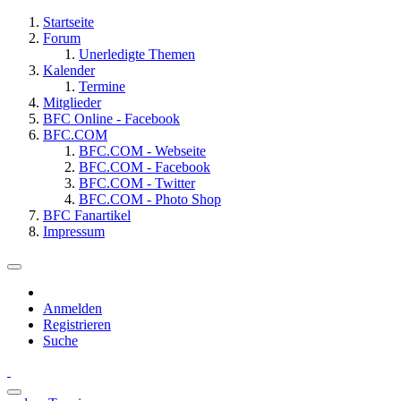
Startseite
Forum
Unerledigte Themen
Kalender
Termine
Mitglieder
BFC Online - Facebook
BFC.COM
BFC.COM - Webseite
BFC.COM - Facebook
BFC.COM - Twitter
BFC.COM - Photo Shop
BFC Fanartikel
Impressum
Anmelden
Registrieren
Suche