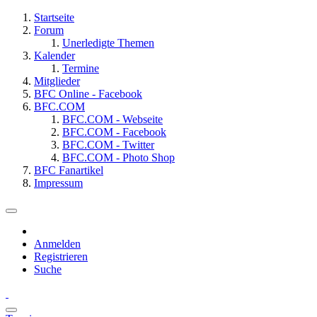
Startseite
Forum
Unerledigte Themen
Kalender
Termine
Mitglieder
BFC Online - Facebook
BFC.COM
BFC.COM - Webseite
BFC.COM - Facebook
BFC.COM - Twitter
BFC.COM - Photo Shop
BFC Fanartikel
Impressum
Anmelden
Registrieren
Suche