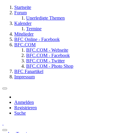
Startseite
Forum
Unerledigte Themen
Kalender
Termine
Mitglieder
BFC Online - Facebook
BFC.COM
BFC.COM - Webseite
BFC.COM - Facebook
BFC.COM - Twitter
BFC.COM - Photo Shop
BFC Fanartikel
Impressum
Anmelden
Registrieren
Suche