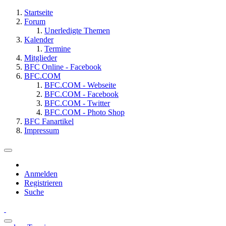
Startseite
Forum
Unerledigte Themen
Kalender
Termine
Mitglieder
BFC Online - Facebook
BFC.COM
BFC.COM - Webseite
BFC.COM - Facebook
BFC.COM - Twitter
BFC.COM - Photo Shop
BFC Fanartikel
Impressum
Anmelden
Registrieren
Suche