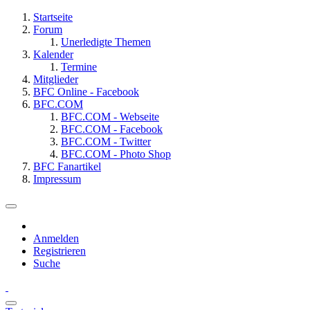
Startseite
Forum
Unerledigte Themen
Kalender
Termine
Mitglieder
BFC Online - Facebook
BFC.COM
BFC.COM - Webseite
BFC.COM - Facebook
BFC.COM - Twitter
BFC.COM - Photo Shop
BFC Fanartikel
Impressum
Anmelden
Registrieren
Suche