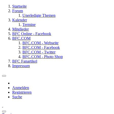
Startseite
Forum
Unerledigte Themen
Kalender
Termine
Mitglieder
BFC Online - Facebook
BFC.COM
BFC.COM - Webseite
BFC.COM - Facebook
BFC.COM - Twitter
BFC.COM - Photo Shop
BFC Fanartikel
Impressum
Anmelden
Registrieren
Suche