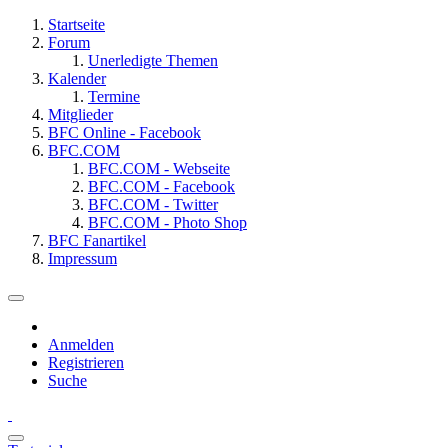
Startseite
Forum
Unerledigte Themen
Kalender
Termine
Mitglieder
BFC Online - Facebook
BFC.COM
BFC.COM - Webseite
BFC.COM - Facebook
BFC.COM - Twitter
BFC.COM - Photo Shop
BFC Fanartikel
Impressum
Anmelden
Registrieren
Suche