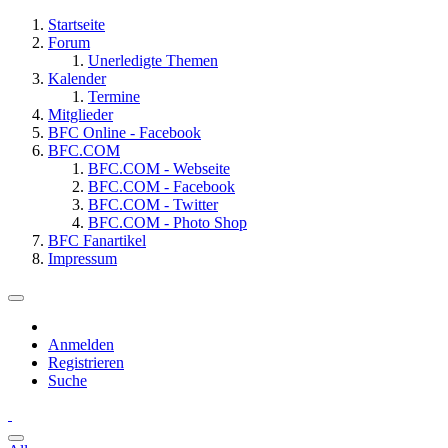
Startseite
Forum
Unerledigte Themen
Kalender
Termine
Mitglieder
BFC Online - Facebook
BFC.COM
BFC.COM - Webseite
BFC.COM - Facebook
BFC.COM - Twitter
BFC.COM - Photo Shop
BFC Fanartikel
Impressum
Anmelden
Registrieren
Suche