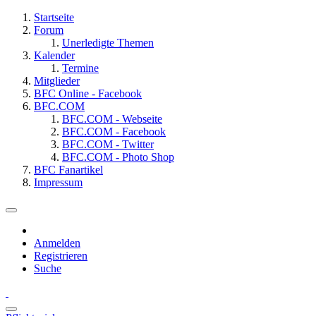
Startseite
Forum
Unerledigte Themen
Kalender
Termine
Mitglieder
BFC Online - Facebook
BFC.COM
BFC.COM - Webseite
BFC.COM - Facebook
BFC.COM - Twitter
BFC.COM - Photo Shop
BFC Fanartikel
Impressum
Anmelden
Registrieren
Suche