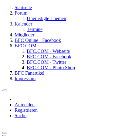
Startseite
Forum
Unerledigte Themen
Kalender
Termine
Mitglieder
BFC Online - Facebook
BFC.COM
BFC.COM - Webseite
BFC.COM - Facebook
BFC.COM - Twitter
BFC.COM - Photo Shop
BFC Fanartikel
Impressum
Anmelden
Registrieren
Suche