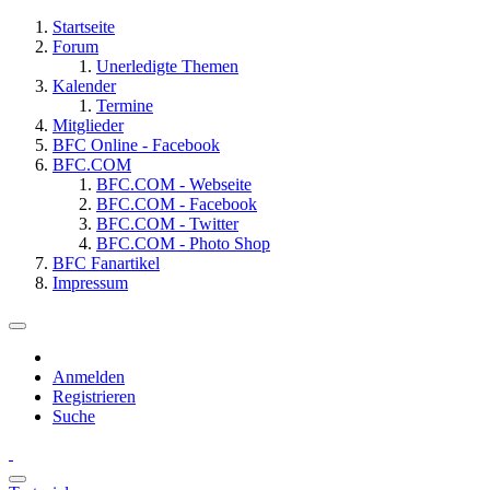
Startseite
Forum
Unerledigte Themen
Kalender
Termine
Mitglieder
BFC Online - Facebook
BFC.COM
BFC.COM - Webseite
BFC.COM - Facebook
BFC.COM - Twitter
BFC.COM - Photo Shop
BFC Fanartikel
Impressum
Anmelden
Registrieren
Suche